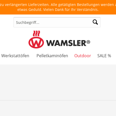
u verlängerten Lieferzeiten. Alle getätigten Bestellungen werden a
etwas Geduld. Vielen Dank für Ihr Verständnis.
Werkstattöfen
Pelletkaminöfen
Outdoor
SALE %