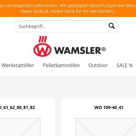
u verlängerten Lieferzeiten. Alle getätigten Bestellungen werden a
etwas Geduld. Vielen Dank für Ihr Verständnis.
Werkstattöfen
Pelletkaminöfen
Outdoor
SALE %
_61_62_80_81_82
WO 109-40_41