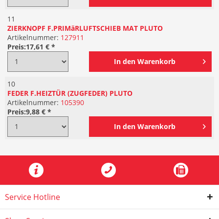
11
ZIERKNOPF F.PRIMäRLUFTSCHIEB MAT PLUTO
Artikelnummer:
127911
Preis:
17,61 € *
In den
Warenkorb
10
FEDER F.HEIZTÜR (ZUGFEDER) PLUTO
Artikelnummer:
105390
Preis:
9,88 € *
In den
Warenkorb
Service Hotline