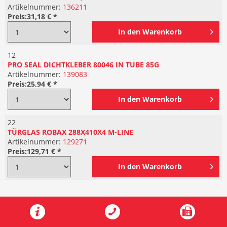
Artikelnummer:
136211
Preis:
31,18 € *
In den
Warenkorb
12
PRO SEAL DICHTKLEBER 80046 IN TUBE 85G
Artikelnummer:
139083
Preis:
25,94 € *
In den
Warenkorb
22
TÜRGLAS ROBAX 288X410X4 M-LINE
Artikelnummer:
129271
Preis:
129,71 € *
In den
Warenkorb