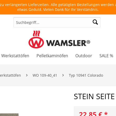
u verlängerten Lieferzeiten. Alle getätigten Bestellungen werden a
etwas Geduld. Vielen Dank für Ihr Verständnis.
Werkstattöfen
Pelletkaminöfen
Outdoor
SALE %
erkstattöfen
WO 109-40_41
Typ 10941 Colorado
STEIN SEITE
22,85 € *