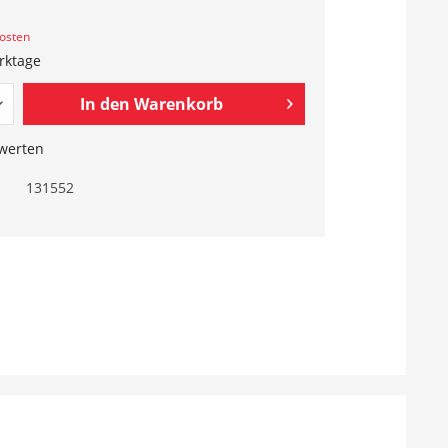
kosten
erktage
In den
Warenkorb
werten
131552