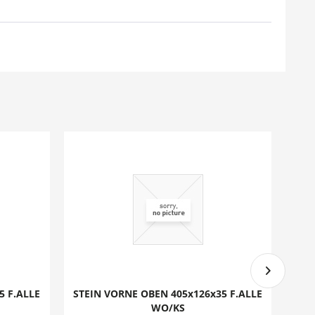
5 F.ALLE
STEIN VORNE OBEN 405x126x35 F.ALLE
DI
WO/KS