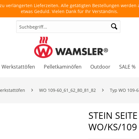
u verlängerten Lieferzeiten. Alle getätigten Bestellungen werden a
etwas Geduld. Vielen Dank für Ihr Verständnis.
Werkstattöfen
Pelletkaminöfen
Outdoor
SALE %
erkstattöfen
WO 109-60_61_62_80_81_82
Typ WO 109-6 
STEIN SEITE
WO/KS/109