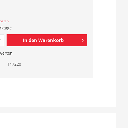
kosten
erktage
In den
Warenkorb
werten
117220