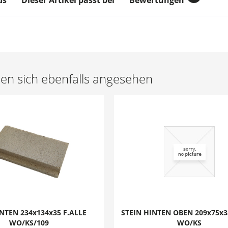
ds
Dieser Artikel passt bei
Bewertungen
n sich ebenfalls angesehen
NTEN 234x134x35 F.ALLE
STEIN HINTEN OBEN 209x75x3
WO/KS/109
WO/KS