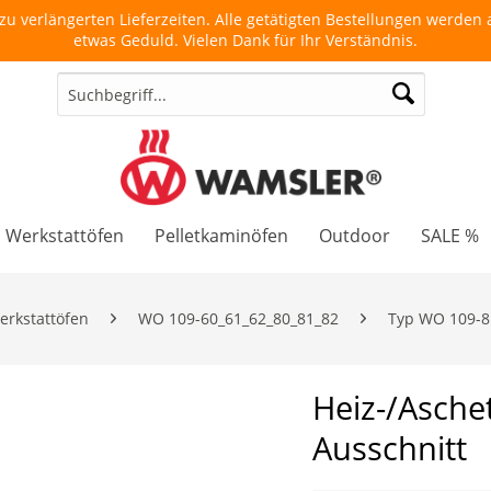
u verlängerten Lieferzeiten. Alle getätigten Bestellungen werden a
etwas Geduld. Vielen Dank für Ihr Verständnis.
Werkstattöfen
Pelletkaminöfen
Outdoor
SALE %
erkstattöfen
WO 109-60_61_62_80_81_82
Typ WO 109-8
Heiz-/Asche
Ausschnitt