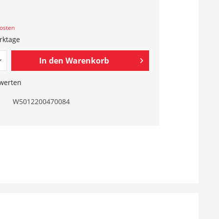
kosten
erktage
In den
Warenkorb
werten
W5012200470084