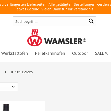
u verlängerten Lieferzeiten. Alle getätigten Bestellungen werden a
etwas Geduld. Vielen Dank für Ihr Verständnis.
Werkstattöfen
Pelletkaminöfen
Outdoor
SALE %
KF101 Bolero