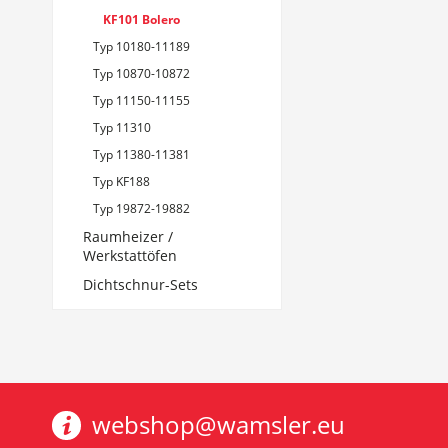
KF101 Bolero
Typ 10180-11189
Typ 10870-10872
Typ 11150-11155
Typ 11310
Typ 11380-11381
Typ KF188
Typ 19872-19882
Raumheizer /
Werkstattöfen
Dichtschnur-Sets
webshop@wamsler.eu