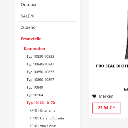
Outdoor
SALE %
Zubehör
Ersatzteile
Kaminöfen
Typ 10830-10833
Typ 10840-10847
PRO SEAL DICHT
Typ 10850-10857
Typ 10860-10867
Typ 10849
In
Typ 10164
Merken
Typ 10160-10170
25,94 € *
KF101 Charisma
KF101 Galant / Strada
KF101 Vita / Vitus