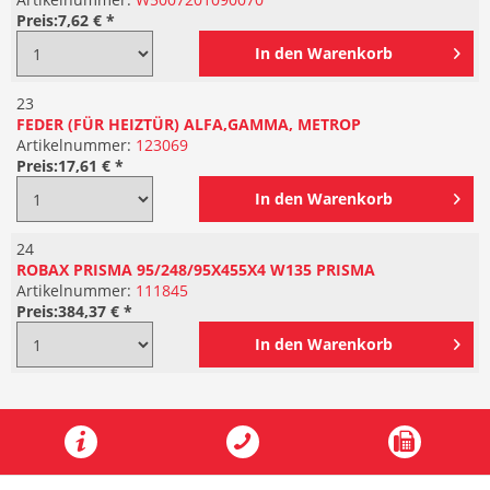
Preis:
7,62 € *
In den
Warenkorb
23
FEDER (FÜR HEIZTÜR) ALFA,GAMMA, METROP
Artikelnummer:
123069
Preis:
17,61 € *
In den
Warenkorb
24
ROBAX PRISMA 95/248/95X455X4 W135 PRISMA
Artikelnummer:
111845
Preis:
384,37 € *
In den
Warenkorb