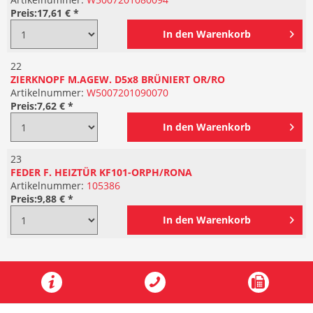
Preis:
17,61 € *
In den
Warenkorb
22
ZIERKNOPF M.AGEW. D5x8 BRÜNIERT OR/RO
Artikelnummer:
W5007201090070
Preis:
7,62 € *
In den
Warenkorb
23
FEDER F. HEIZTÜR KF101-ORPH/RONA
Artikelnummer:
105386
Preis:
9,88 € *
In den
Warenkorb